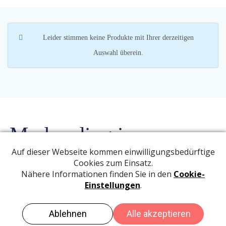
Leider stimmen keine Produkte mit Ihrer derzeitigen
Auswahl überein.
My heading is awesome
Lorem ipsum dolor sit amet, at mei dolore tritani repudiandae. In his
nemore temporibus consequuntur, vim ad prima vivendum
consetetur. Viderer feugiat at pro, mea aperiam
© 2026 DK-Wellness GmbH. Created for free using WordPress and