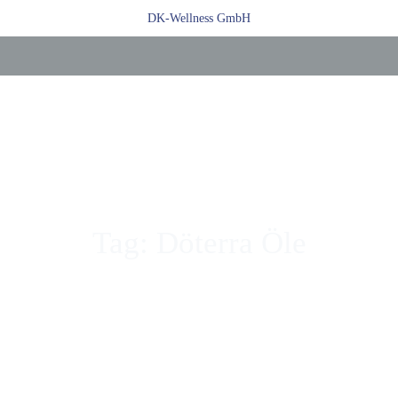
Zum
DK-Wellness GmbH
Inhalt
springen
Tag: Döterra Öle