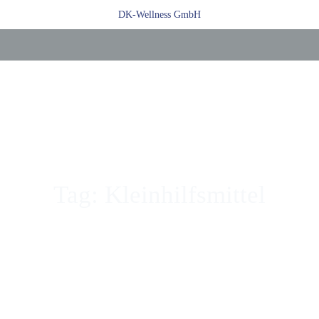
Zum
DK-Wellness GmbH
Inhalt
springen
Tag: Kleinhilfsmittel