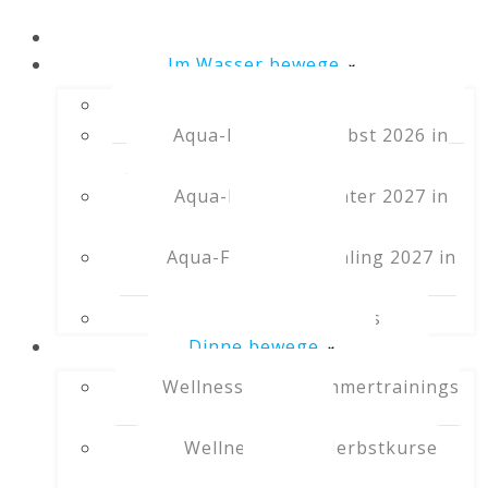
Startseite DK-Wellness
Im Wasser bewege
Aqua-Fit Sommerkurse 2026
Aqua-Fit Kurse Herbst 2026 in
Orpund
Aqua-Fit Kurse Winter 2027 in
Orpund
Aqua-Fit Kurse Frühling 2027 in
Orpund
Aqua-Fit Workshops
Dinne bewege
Wellness Oase Sommertrainings
2026
Wellness Oase Herbstkurse
2026