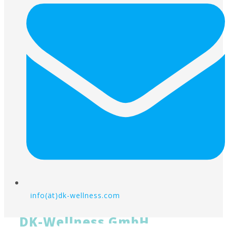
info(ät)dk-wellness.com
DK-Wellness GmbH