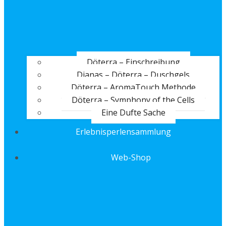
Döterra – Einschreibung
Dianas – Döterra – Duschgels
Döterra – AromaTouch Methode
Döterra – Symphony of the Cells
Eine Dufte Sache
Erlebnisperlensammlung
Web-Shop