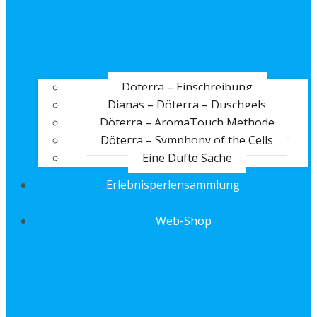
Döterra – Einschreibung
Dianas – Döterra – Duschgels
Döterra – AromaTouch Methode
Döterra – Symphony of the Cells
Eine Dufte Sache
Erlebnisperlensammlung
Web-Shop