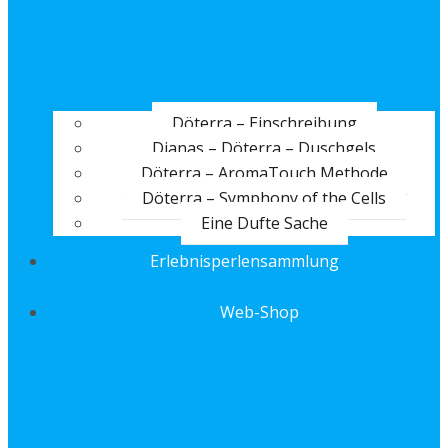
Döterra – Einschreibung
Dianas – Döterra – Duschgels
Döterra – AromaTouch Methode
Döterra – Symphony of the Cells
Eine Dufte Sache
Erlebnisperlensammlung
Web-Shop