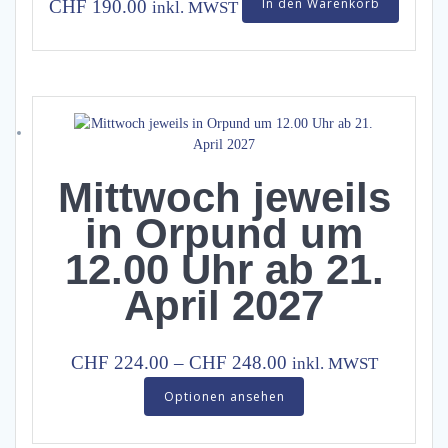
In den Warenkorb
CHF
190.00
inkl. MWST
Mittwoch jeweils
in Orpund um
12.00 Uhr ab 21.
April 2027
Price
CHF
224.00
–
CHF
248.00
inkl. MWST
range:
This
Optionen ansehen
product
CHF 224.00
has
through