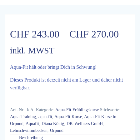
Price
CHF
243.00
–
CHF
270.00
range
inkl. MWST
CHF 
Aqua-Fit hält oder bringt Dich in Schwung!
thro
Dieses Produkt ist derzeit nicht am Lager und daher nicht
verfügbar.
CHF 
Art.-Nr.:
k.A.
Kategorie:
Aqua-Fit Frühlingskurse
Stichworte:
Aqua Training
,
aqua-fit
,
Aqua-Fit Kurse
,
Aqua-Fit Kurse in
Orpund
,
Aquafit
,
Diana König
,
DK-Wellness GmbH
,
Lehrschwimmbecken
,
Orpund
Beschreibung