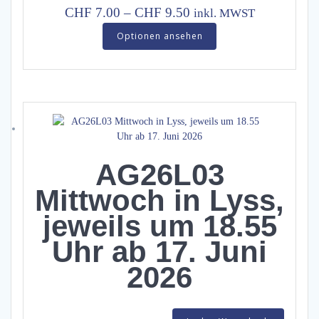
Price
CHF
7.00
–
CHF
9.50
inkl. MWST
range:
This
Optionen ansehen
product
CHF 7.00
has
through
multiple
CHF 9.50
variants.
The
options
may
be
AG26L03
chosen
on
Mittwoch in Lyss,
the
jeweils um 18.55
product
page
Uhr ab 17. Juni
2026