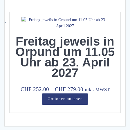
multiple
CHF 248.00
variants.
The
options
may
be
Freitag jeweils in
chosen
on
Orpund um 11.05
the
Uhr ab 23. April
product
page
2027
Price
CHF
252.00
–
CHF
279.00
inkl. MWST
range:
This
Optionen ansehen
product
CHF 252.00
has
through
multiple
CHF 279.00
variants.
The